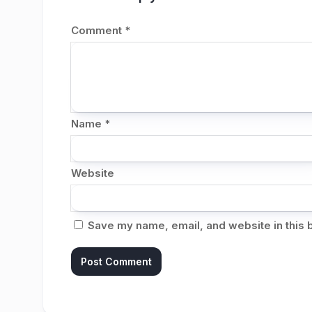
Comment
*
Name
*
Website
Save my name, email, and website in this 