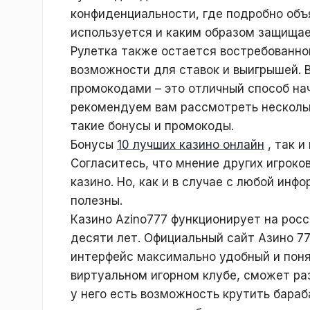
конфиденциальности, где подробно объ
используется и каким образом защищае
Рулетка также остается востребованно
возможности для ставок и выигрышей. В
промокодами – это отличный способ на
рекомендуем вам рассмотреть нескольк
такие бонусы и промокоды.
Бонусы
10 лучших казино онлайн
, так и
Согласитесь, что мнение других игрок
казино. Но, как и в случае с любой инф
полезны.
Казино Azino777 функционирует на рос
десяти лет. Официальный сайт Азино 77
интерфейс максимально удобный и понят
виртуальном игорном клубе, сможет ра
у него есть возможность крутить бара