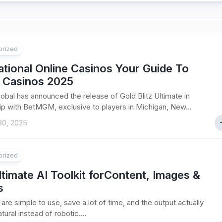
orized
ational Online Casinos Your Guide To
l Casinos 2025
bal has announced the release of Gold Blitz Ultimate in
ip with BetMGM, exclusive to players in Michigan, New...
30, 2025
orized
timate AI Toolkit forContent, Images &
s
 are simple to use, save a lot of time, and the output actually
ural instead of robotic....