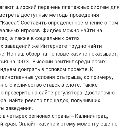
лагают широкий перечень платежных систем для
смотреть доступные методы проведения
”Касса”. Составить определенное мнение о том
еальных игроков. Фидбек можно найти на
ах, а также в социальных сетях.
х заведений же Интернете трудно найти
е. Но наш обзор на топовые казино показывает,
рия на 100%. Высокий рейтинг среди обоих
ндуем доиграть в топовом проекте. К
таинственные условия отыгрыша, ко примеру,
ного количество ставок в слоте. Также
о проверить на сайте регулятора. Достаточно
ора, найти реестр площадок, получивших
ты заведения.
 в четырех регионах страны – Калининград,
й края. Онлайн-казино к этому моменту еще не