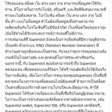
ไร้พรมแดน สล็อต เว็บ ตรง แตก ง่าย สามารถเพิ่มมูลค่าให้กับ
ท่าน. มีโอกาสในการรับโบนัส, สปินฟรี, และสิทธิพิเศษมากมายที่
ท่านจะไม่ต้องพลาด. โปรโมชั่น สล็อต เว็บ ตรง แตก ง่าย ไม่มี
ขั้น ต่ำ แบบไม่ล็อคยูส ทำไมต้องล็อคยูสเมื่อท่านสามารถ
เพลิดเพลินกับโปรโมชั่นที่ไม่มีข้อจำกัด! เว็บสล็อตใหม่ของเรามุ่ง
เน้นให้ท่านได้รับประสบการณ์การเล่นที่ไม่มีภาระ.
การเล่นเกมส์ที่ Superslot ยังคงเป็นการเดิมพันที่มีความยุติธรรม
เป็นหลัก ด้วยระบบ RNG (Random Number Generator) ที่
ทำงานอย่างถูกต้องและเป็นธรรม, รับรองว่าทุกการหมุนของวงล้อ
เกมส์เป็นไปอย่างสุ่ม และทุกคนมีโอกาสชนะเท่าเทียมกัน.
นอกจากนี้, กับ Superslot คุณยังสามารถเข้าถึง Superslot
ทดลองเล่น เพื่อทดสอบเกมส์ใหม่ๆ ได้ฟรี ก่อนตัดสินใจใช้เงินจริง
ในการเดิมพัน, เพิ่มโอกาสในการชนะของคุณSuperslot เป็นชื่อที่
หลายคนในวงการเกมสล็อตออนไลน์คุ้นเคยดี ด้วยการเป็นสล็อต
เว็บตรงที่มอบบริการด้วยความโปร่งใสและมีคุณภาพ, ทำให้
Superslot ได้รับความนิยมและเป็นที่เชื่อถือในหมู่ผู้เล่นมากมาย.
ไม่ว่าจะเป็นการนำเสนอเกมส์สล็อตจากค่ายดังหลากหลาย, เช่น
Superslot wallet, Superslot 168, หรือ Superslot เครดิตฟรี,
Superslot พร้อมมอบประสบการณ์การเล่นเกมที่ลื่นไหลและน่า