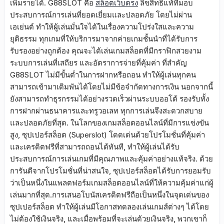
เพิ่มรายได้. G88SLOT คือ
สล็อตเว็บตรง
ลิขสิทธิ์แท้ที่มอบ
ประสบการณ์การเล่นที่ยอดเยี่ยมและปลอดภัย โดยไม่ผ่าน
เอเย่นต์ ทำให้ผู้เล่นมั่นใจได้ในเรื่องความโปร่งใสและความ
ยุติธรรม ทุกเกมที่ให้บริการมาจากค่ายเกมชั้นนำที่ได้รับการ
รับรองอย่างถูกต้อง คุณจะได้เล่นเกมสล็อตที่มีกราฟิกสวยงาม
ระบบการเล่นที่เสถียร และอัตราการจ่ายที่คุ้มค่า ที่สำคัญ
G88SLOT ไม่มีขั้นต่ำในการฝากหรือถอน ทำให้ผู้เล่นทุกคน
สามารถเข้ามาเดิมพันได้โดยไม่มีข้อจำกัดทางการเงิน นอกจากนี้
ยังสามารถทำธุรกรรมได้อย่างรวดเร็วผ่านระบบออโต้ รองรับทั้ง
การฝากผ่านธนาคารและทรูวอเลท ทุกการเล่นจึงสะดวกสบาย
และปลอดภัยที่สุด. ในโลกของเกมสล็อตออนไลน์ที่มีการแข่งขัน
สูง, ซุปเปอร์สล็อต (Superslot) โดดเด่นด้วยโปรโมชั่นที่คุ้มค่า
และเครดิตฟรีที่สามารถถอนได้ทันที, ทำให้ผู้เล่นได้รับ
ประสบการณ์การเล่นเกมที่มีคุณภาพและคุ้มค่าอย่างแท้จริง. ด้วย
การันตีจากโปรโมชั่นที่น่าสนใจ, ซุปเปอร์สล็อตได้รับการยอมรับ
ว่าเป็นหนึ่งในแพลตฟอร์มเกมสล็อตออนไลน์ที่ให้ความคุ้มค่าแก่ผู้
เล่นมากที่สุด.การเสนอโบนัสเครดิตฟรีถือเป็นหนึ่งในจุดเด่นของ
ซุปเปอร์สล็อต ทำให้ผู้เล่นมีโอกาสทดลองเล่นเกมส์ต่างๆ ได้โดย
ไม่ต้องใช้เงินจริง, และเมื่อพร้อมที่จะเล่นด้วยเงินจริง, พวกเขาก็