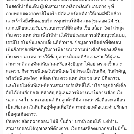
โนสดที่น่าตื่นเต้น ผู้เล่นสามารถเพลิดเพลินกับเกมต่าง ๆ ที่
ถ่ายทอดสดจากคาสิโนจริง มีดีลเลอร์สดที่ทำให้เกมมีชีวิตชีวา
และเร้าใจยิ่งขึ้นคอยบริการทุกท่านให้มีความสุขตลอด 24 ชม.
แลกเปลี่ยนและรับประสบการณ์ที่ตื่นเต้น เว็บ สล็อต ใหม่ ล่าสุด
เว็บ ตรง แตก ง่าย เพื่อให้ท่านได้รับประสบการณ์ที่สมบูรณ์แบบ,
เรามีโปรโมชั่นแลกเปลี่ยนที่ท้าทาย. ข้อมูลการติดต่อที่ชัดเจน
เป็นอีกปัจจัยที่สำคัญในการพิจารณาความน่าเชื่อถือของ สล็อต
เว็บ ตรง วอ เลท การให้ข้อมูลการติดต่อที่ชัดเจนช่วยให้ผู้เล่น
สามารถติดต่อทีมสนับสนุนหรือแจ้งปัญหาได้อย่างรวดเร็วและ
สะดวก. กิจกรรมพิเศษในวันพิเศษ ไม่ว่าจะเป็นวันเกิด, วันสำคัญ,
หรือวันพิเศษใดๆ, สล็อต เว็บ ตรง แตก ง่าย วอ เลท มีกิจกรรม
และโปรโมชั่นพิเศษที่ท่านสามารถรับสิทธิ์ได้. บริการลูกค้าที่เชื่อ
ถือได้เป็นอีกปัจจัยที่สำคัญที่ผู้เล่นควรพิจารณาในการเลือก เว็บ
นอก ตรง ไม่ ผ่าน เอเย่นต์ ทีมลูกค้าที่มีความน่าเชื่อถือจะเสมือน
เป็นเพื่อนคนในทีมที่อยู่ที่คุณเพื่อให้ความช่วยเหลือและคำปรึกษา
เมื่อคุณต้องการ.
เว็บตรง สล็อตฝากถอน ไม่มี ขั้นต่ำ 1 บาทก็ ถอนได้ แต่ท่าน
สามารถถอนได้ทุกเวลาที่ต้องการ. เว็บตรงสล็อตฝากถอนไม่มีขั้น