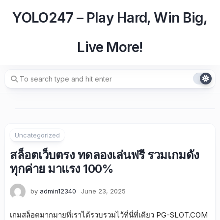
Skip
YOLO247 – Play Hard, Win Big,
to
content
Live More!
Uncategorized
สล็อตเว็บตรง ทดลองเล่นฟรี รวมเกมดัง
ทุกค่าย มาแรง 100%
by
admin12340
June 23, 2025
เกมสล็อตมากมายที่เราได้รวบรวมไว้ที่นี่ที่เดียว PG-SLOT.COM