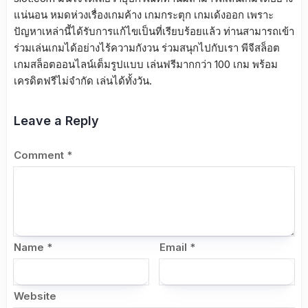
แน่นอน หมดห่วงเรื่องเกมค้าง เกมกระตุก เกมเด้งออก เพราะ
ปัญหาเหล่านี้ได้รับการแก้ไขเป็นที่เรียบร้อยแล้ว ท่านสามารถเข้า
ร่วมเล่นเกมได้อย่างไร้ความกังวน ร่วมสนุกไปกับเรา พีจีสล็อต
เกมสล็อตออนไลน์เต็มรูปแบบ เล่นฟรีมากกว่า 100 เกม พร้อม
เครดิตฟรีไม่จำกัด เล่นได้ทั้งวัน.
Leave a Reply
Comment
*
Name
*
Email
*
Website